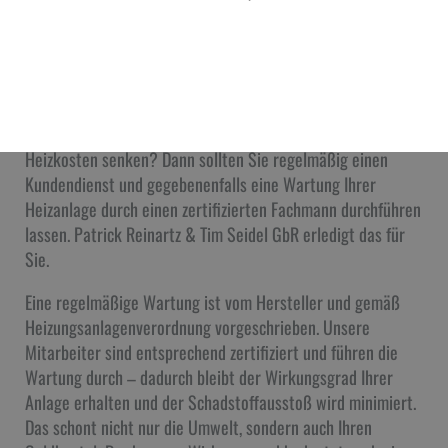
Kundendienst und Wartung
Ihr Servicepartner aus Köln
Sie wollen sicherstellen, dass Ihre Heizung jederzeit
funktioniert, die Herstellergarantie gewahrt bleibt, und Ihre
Heizkosten senken? Dann sollten Sie regelmäßig einen
Kundendienst und gegebenenfalls eine Wartung Ihrer
Heizanlage durch einen zertifizierten Fachmann durchführen
lassen. Patrick Reinartz & Tim Seidel GbR erledigt das für
Sie.
Eine regelmäßige Wartung ist vom Hersteller und gemäß
Heizungsanlagenverordnung vorgeschrieben. Unsere
Mitarbeiter sind entsprechend zertifiziert und führen die
Wartung durch – dadurch bleibt der Wirkungsgrad Ihrer
Anlage erhalten und der Schadstoffausstoß wird minimiert.
Das schont nicht nur die Umwelt, sondern auch Ihren